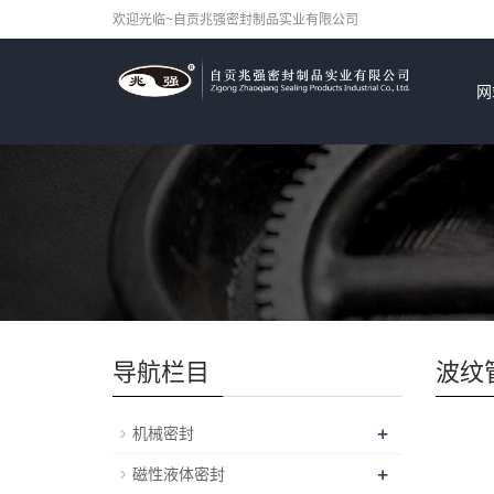
欢迎光临~自贡兆强密封制品实业有限公司
网
导航栏目
波纹
+
机械密封
+
磁性液体密封