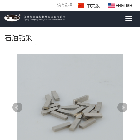
语言选择：
∷
Toggl
navig
石油钻采